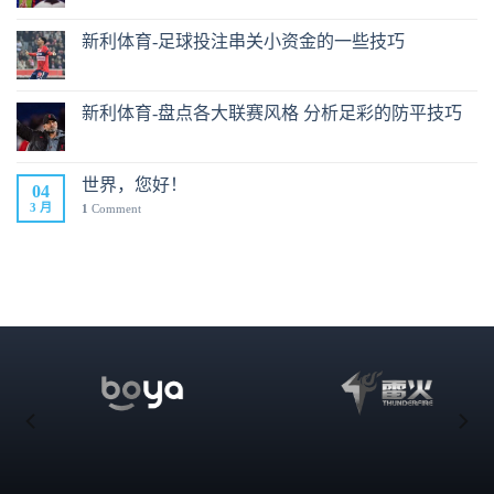
新利体育-足球投注串关小资金的一些技巧
新利体育-盘点各大联赛风格 分析足彩的防平技巧
世界，您好！
04
3 月
1
Comment