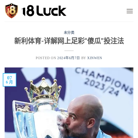
Skip
to
content
未分类
新利体育-详解网上足彩“傻瓜”投注法
POSTED ON
2024年6月7日
BY
XINWEN
07
6 月