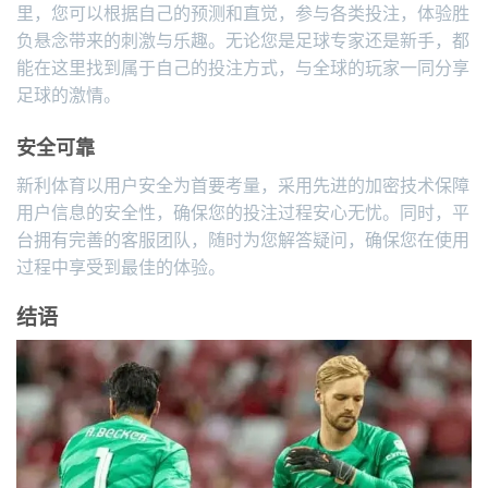
里，您可以根据自己的预测和直觉，参与各类投注，体验胜
负悬念带来的刺激与乐趣。无论您是足球专家还是新手，都
能在这里找到属于自己的投注方式，与全球的玩家一同分享
足球的激情。
安全可靠
新利体育以用户安全为首要考量，采用先进的加密技术保障
用户信息的安全性，确保您的投注过程安心无忧。同时，平
台拥有完善的客服团队，随时为您解答疑问，确保您在使用
过程中享受到最佳的体验。
结语