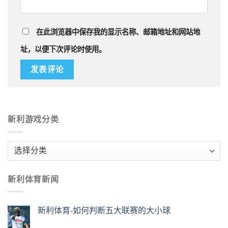
在此浏览器中保存我的显示名称、邮箱地址和网站地
址，以便下次评论时使用。
新利游戏分类
新
利
游
新利体育新闻
戏
分
类
新利体育-如何判断五大联赛的大小球