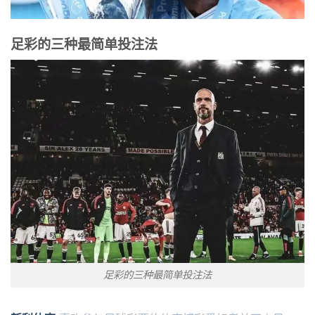
足彩的三种最简单投注法
足彩的三种最简单投注法