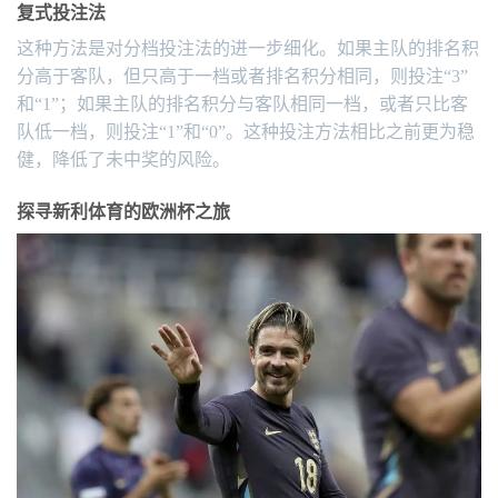
复式投注法
这种方法是对分档投注法的进一步细化。如果主队的排名积
分高于客队，但只高于一档或者排名积分相同，则投注“3”
和“1”；如果主队的排名积分与客队相同一档，或者只比客
队低一档，则投注“1”和“0”。这种投注方法相比之前更为稳
健，降低了未中奖的风险。
探寻新利体育的欧洲杯之旅