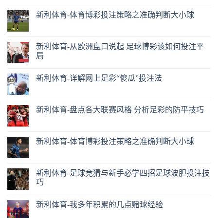
新利体育-体育博彩投注策略之准确判断大小球
新利体育-从欧洲盘口说起 足球博彩该如何投注平
局
新利体育-详解网上足彩“傻瓜”投注法
新利体育-盘点各大联赛风格 分析足彩的防平技巧
新利体育-体育博彩投注策略之准确判断大小球
新利体育-足球竞猜与新手必学四招足球波胆投注技
巧
新利体育-我多年积累的几点赌球经验