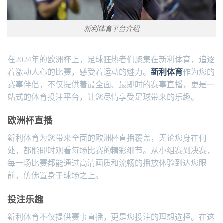
新利体育平台介绍
在2024年的欧洲杯上，足球狂热者们聚集在新利体育，追逐
着激动人心的比赛，感受着运动的魅力。
新利体育
作为您的
赛事伴侣，不仅提供着最全面、最即时的赛事直播，更是一
站式的体育投注平台，让您尽情享受足球带来的乐趣。
欧洲杯直播
新利体育为您带来全面的欧洲杯直播覆盖，无论您身在何
处，都能即时观看每场比赛的精彩细节。从小组赛到决赛，
每一场比赛都能通过高清画质和流畅的播放体验到达您眼
前，仿佛置身于球场之上。
投注乐趣
新利体育不仅提供赛事直播，更是您投注的理想选择。在这